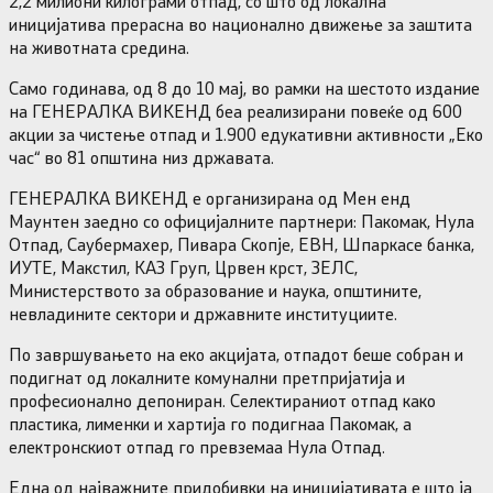
2,2 милиони килограми отпад, со што од локална
иницијатива прерасна во национално движење за заштита
на животната средина.
Само годинава, од 8 до 10 мај, во рамки на шестото издание
на ГЕНЕРАЛКА ВИКЕНД беа реализирани повеќе од 600
акции за чистење отпад и 1.900 едукативни активности „Еко
час“ во 81 општина низ државата.
ГЕНЕРАЛКА ВИКЕНД е организирана од Мен енд
Маунтен заедно со официјалните партнери: Пакомак, Нула
Отпад, Саубермахер, Пивара Скопје, ЕВН, Шпаркасе банка,
ИУТЕ, Макстил, КАЗ Груп, Црвен крст, ЗЕЛС,
Министерството за образование и наука, општините,
невладините сектори и државните институциите.
По завршувањето на еко акцијата, отпадот беше собран и
подигнат од локалните комунални претпријатија и
професионално депониран. Селектираниот отпад како
пластика, лименки и хартија го подигнаа Пакомак, а
електронскиот отпад го превземаа Нула Отпад.
Една од најважните придобивки на иницијативата е што ја