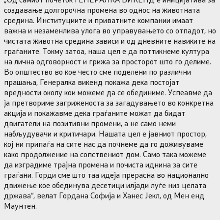
создавање долгорочна промена во однос на животната
средина. Институциите и приватните компании имаат
важна и незаменлива улога во управувањето со отпадот, но
чистата животна средина зависи и од дневните навиките на
граѓаните. Токму затоа, наша цел е да поттикнеме култура
на лична одговорност и грижа за просторот што го делиме.
Во општество во кое често сме поделени по различни
прашања, Генералка викенд покажа дека постојат
вредности околу кои можеме да се обединиме. Успеавме да
ја претвориме загриженоста за загадувањето во конкретна
акција и покажавме дека граѓаните можат да бидат
двигатели на позитивни промени, а не само неми
набљудувачи и критичари. Нашата цел е јавниот простор,
кој ни припаѓа на сите нас да почнеме да го доживуваме
како продолжение на сопствениот дом. Само така можеме
да изградиме трајна промена и почиста иднина за сите
граѓани. Горди сме што таа идеја прерасна во национално
движење кое обединува десетици илјади луѓе низ целата
држава“, велат Гордана Софија и Ханес Јекл, од Мен енд
Маунтен.