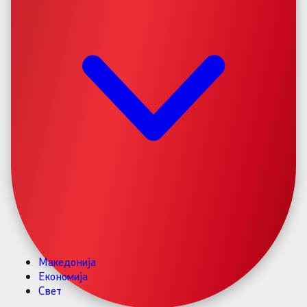
Македонија
Економија
Свет