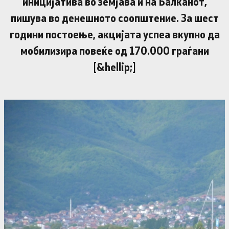
иницијатива во земјава и на Балканот,
пишува во денешното соопштение. За шест
години постоење, акцијата успеа вкупно да
мобилизира повеќе од 170.000 граѓани
[&hellip;]