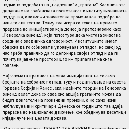
надмина поделбата на „надлежни“ и „граѓани“. Заедничкото
делување на граѓанската посветеност и институционалната
поддршка, овозможи значителна промена кон подобро во
нашето општество. Токму таа искра со текот на времето
прерасна во иницијатива која денес ја препознаваме како
„Генералка викенд“, која потсетува дека чистата животна
средина е заедничка одговорност. Институциите имаат
обврска да го собираат и управуваат отпадот, но секој од
нас треба правилно да го депонира својот отпад и да ги
почитува јавните простори што им припаѓаат на сите
граѓани.
Најголемата вредност на оваа иницијатива, не се само
бројките на собраниот отпад, туку и подигнување на свеста.
Гордана Софија и Ханес Јекл, идејните творци на Генералка
викенд велат дека со оваа еко акција граѓаните можат да
бидат двигатели на позитивни промени, а не само неми
набљудувачи и критичари. Денеска се горди што таа идеја
прерасна во национално движење, кое обединува десетици
илјади луѓе низ целата држава.
„Од самиот почеток ГЕНЕРАЛКА ВИКЕНД е иницијатива за