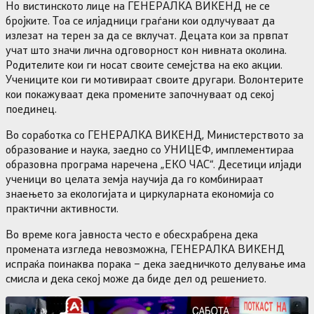
Но вистинското лице на ГЕНЕРАЛКА ВИКЕНД не се
бројките. Тоа се илјадници граѓани кои одлучуваат да
излезат на терен за да се вклучат. Децата кои за првпат
учат што значи лична одговорност кон нивната околина.
Родителите кои ги носат своите семејства на еко акции.
Учениците кои ги мотивираат своите другари. Волонтерите
кои покажуваат дека промените започнуваат од секој
поединец.
Во соработка со ГЕНЕРАЛКА ВИКЕНД, Министерството за
образование и наука, заедно со УНИЦЕФ, имплементираа
образовна програма наречена „ЕКО ЧАС“. Десетици илјади
ученици во целата земја научија да го комбинираат
знаењето за екологијата и циркуларната економија со
практични активности.
Во време кога јавноста често е обесхрабрена дека
промената изгледа невозможна, ГЕНЕРАЛКА ВИКЕНД
испраќа поинаква порака – дека заедничкото делување има
смисла и дека секој може да биде дел од решението.