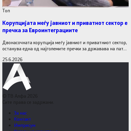
Tоп
Корупцијата меѓу јавниот и приватнот сектор е
пречка за Евроинтеграциите
Двонасочната корупција меѓу јавниот и приватниот сектор,
останува една од најголемите пречки за државава на патот
кон Европската…
25.6.2026
© ТВ Алфа 2026
Сите права се задржани.
За нас
Контакт
Импресум