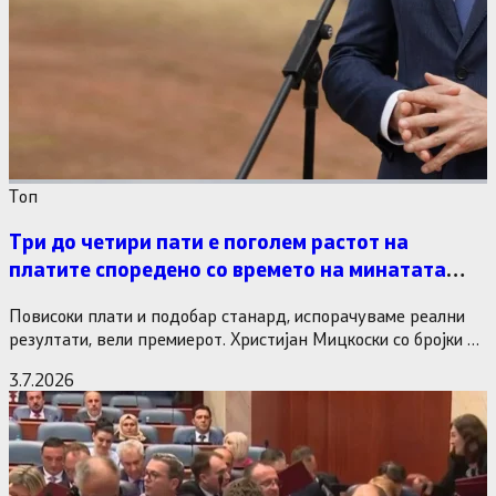
Tоп
Три до четири пати е поголем растот на
платите споредено со времето на минатата
власт
Повисоки плати и подобар станард, испорачуваме реални
резултати, вели премиерот. Христијан Мицкоски со бројки и
статистика одговори на…
3.7.2026