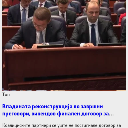
Tоп
Владината реконструкција во завршни
преговори, викендов финален договор за
министерските рокади
Коалициските партнери се уште не постигнале договор за