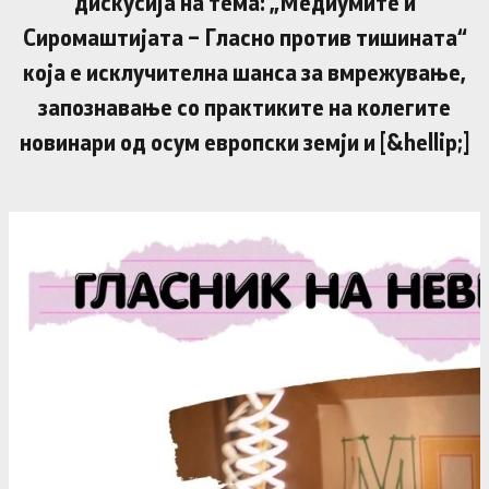
дискусија на тема: „Медиумите и
Сиромаштијата – Гласно против тишината“
која е исклучителна шанса за вмрежување,
запознавање со практиките на колегите
новинари од осум европски земји и [&hellip;]