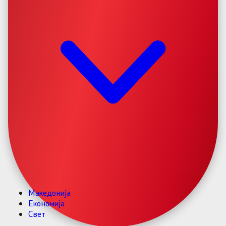
Македонија
Економија
Свет