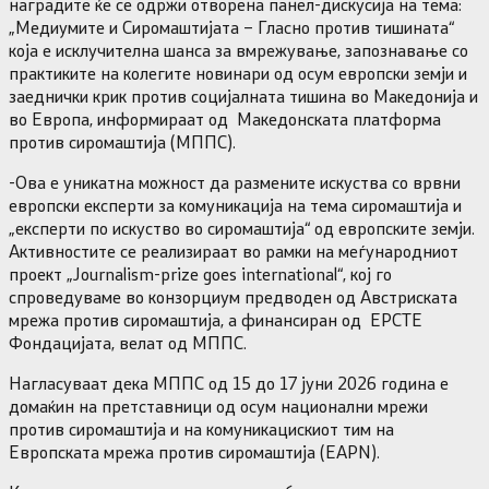
наградите ќе се одржи отворена панел-дискусија на тема:
„Медиумите и Сиромаштијата – Гласно против тишината“
која е исклучителна шанса за вмрежување, запознавање со
практиките на колегите новинари од осум европски земји и
заеднички крик против социјалната тишина во Македонија и
во Европа, информираат од Македонската платформа
против сиромаштија (МППС).
-Ова е уникатна можност да размените искуства со врвни
европски експерти за комуникација на тема сиромаштија и
„експерти по искуство во сиромаштија“ од европските земји.
Активностите се реализираат во рамки на меѓународниот
проект „Journalism-prize goes international“, кој го
спроведуваме во конзорциум предводен од Австриската
мрежа против сиромаштија, а финансиран од ЕРСТЕ
Фондацијата, велат од МППС.
Нагласуваат дека МППС од 15 до 17 јуни 2026 година е
домаќин на претставници од осум национални мрежи
против сиромаштија и на комуникацискиот тим на
Европската мрежа против сиромаштија (EAPN).