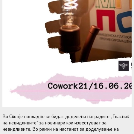
Во Скопје попладне ќе бидат доделени наградите „Гласник
на невидливите“ за новинари кои известуваат за
невидливите. Во рамки на настанот за доделување на