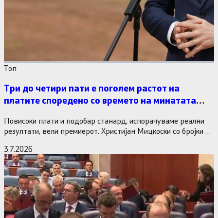
Tоп
Три до четири пати е поголем растот на
платите споредено со времето на минатата
власт
Повисоки плати и подобар станард, испорачуваме реални
резултати, вели премиерот. Христијан Мицкоски со бројки и
статистика одговори на…
3.7.2026