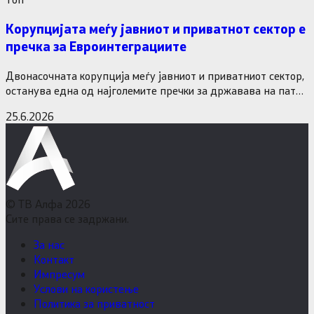
Корупцијата меѓу јавниот и приватнот сектор е
пречка за Евроинтеграциите
Двонасочната корупција меѓу јавниот и приватниот сектор,
останува една од најголемите пречки за државава на патот
кон Европската…
25.6.2026
© ТВ Алфа 2026
Сите права се задржани.
За нас
Контакт
Импресум
Услови на користење
Политика за приватност