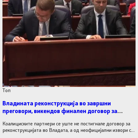
Tоп
Владината реконструкција во завршни
преговори, викендов финален договор за
министерските рокади
Коалициските партнери се уште не постигнале договор за
реконструкцијата во Владата, а од неофицијални извори се
дознава дека…