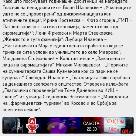
Како што посочуваат годинашни добитници на наградата
Гласник на невидливите се: Бојан Шашевски – „Училниците
уште не се „проветрени“ од дискриминацијата кон
атипичните деца“; Ирина Крстевска – Фото сторија „ГМП –
Пат кон зависност и сива економија, наместо излез од
сиромаштија?“; Лени Фрчкоски и Марта Стевковска –
„Женското е туѓа фамилија“; Љубица Иванова –
„Наставничката Маја е единствената вработена која се
грижи за сите услови во училиштето во село Маврово“;
Магдалена Стојмановиќ – Константинов – „Замаглените
лица на сиромаштијата“; Михаил Милошевски – „Периките
на хуманитарката Сашка Кузманова кои со пари не се
купуваат“; Слободан Иванов – „Глаголицата како парабола
за денешното сеопфатно општество: Отворена изложбата
„Глаголички откровенија“ на Томе Даневски во КИЦ –
Скопје“; и Сунчица Стојановска Зоксимовска – „Македонци
на „фармацевтски туризам“ во Косово и во Србија за
поевтини лекови“.