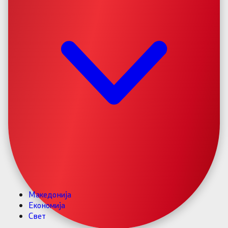
Македонија
Економија
Свет