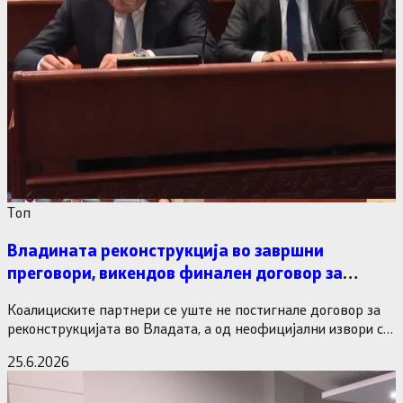
Tоп
Владината реконструкција во завршни
преговори, викендов финален договор за
министерските рокади
Коалициските партнери се уште не постигнале договор за
реконструкцијата во Владата, а од неофицијални извори се
дознава дека…
25.6.2026