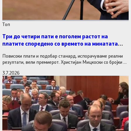
Tоп
Три до четири пати е поголем растот на
платите споредено со времето на минатата
власт
Повисоки плати и подобар станард, испорачуваме реални
резултати, вели премиерот. Христијан Мицкоски со бројки и
статистика одговори на…
3.7.2026