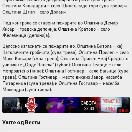
Општина Кавадарци – село Шивец каде гори сува трева; и
Општина Штип – село Долани.
Под контрола се ставени пожарите во Општина Демир
Хисар – градска депонија; Општина Кратово – село
Железница (депонија).
Целосно изгаснати се пожарите во: Општина Битола – кај
Католичките гробишта (сува трева); Општина Прилеп – село
Мало Коњари (сува трева); Општина Прилеп – кај Средното
училиште „Орде Чопела“ (ѓубре); Општина Теарце – село
Непроштено (нива); Општина Гостивар – село Бањица (сува
трева); Општина Гостивар – место викано Јавор, населба
Питарница (сува трева); и Општина Гостивар – населба
Малеадри (сува трева).
Уште од Вести