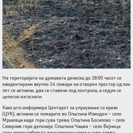
На територијата на државата денеска до 18:00 часот се
евидентирани вкупно 14 пожари на отворен простор од кои
пет се активни, два се ставени под контрола, а седум се
целосно изгаснати.
Како што информира Центарот за упраување со кризи
(ЦУК), активни се пожарите во Општина Илинден – село
Мршевци каде гори сува трева; Општина Босилово – село
Секирник гори депонија; Општина Чашка – село Војница
гори нискостеблеста деградирана шума и сува трева;