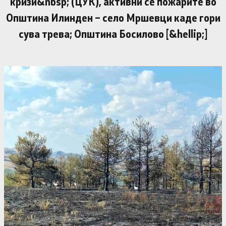
кризи&nbsp; (ЦУК), активни се пожарите во
Општина Илинден – село Мршевци каде гори
сува трева; Општина Босилово [&hellip;]