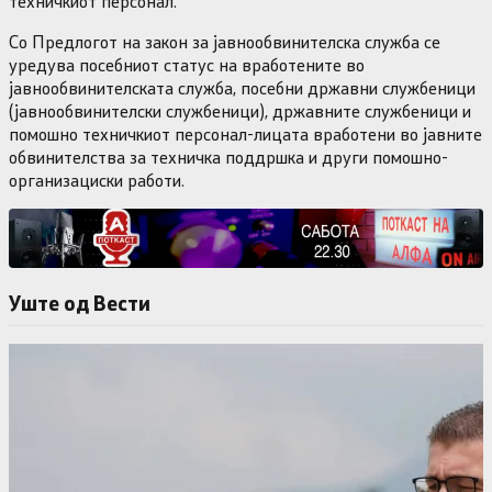
техничкиот персонал.
Со Предлогот на закон за јавнообвинителска служба се
уредува посебниот статус на вработените во
јавнообвинителската служба, посебни државни службеници
(јавнообвинителски службеници), државните службеници и
помошно техничкиот персонал-лицата вработени во јавните
обвинителства за техничка поддршка и други помошно-
организациски работи.
Уште од Вести