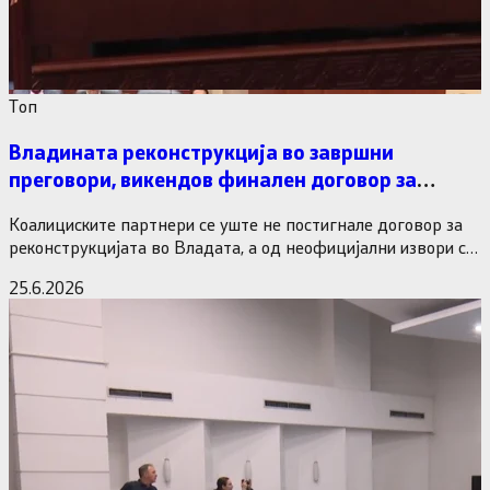
Tоп
Владината реконструкција во завршни
преговори, викендов финален договор за
министерските рокади
Коалициските партнери се уште не постигнале договор за
реконструкцијата во Владата, а од неофицијални извори се
дознава дека…
25.6.2026