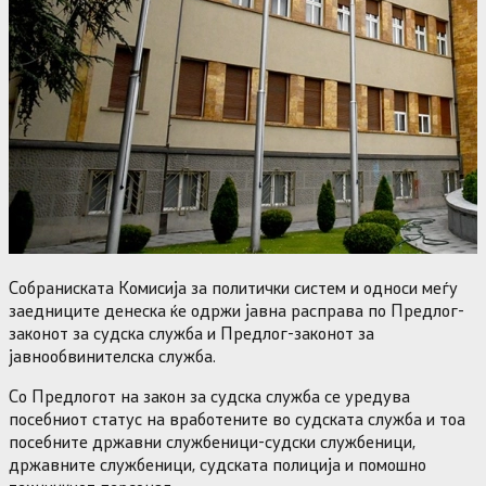
Собраниската Комисија за политички систем и односи меѓу
заедниците денеска ќе одржи јавна расправа по Предлог-
законот за судска служба и Предлог-законот за
јавнообвинителска служба.
Со Предлогот на закон за судска служба се уредува
посебниот статус на вработените во судската служба и тоа
посебните државни службеници-судски службеници,
државните службеници, судската полиција и помошно