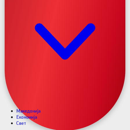
Македонија
Економија
Свет