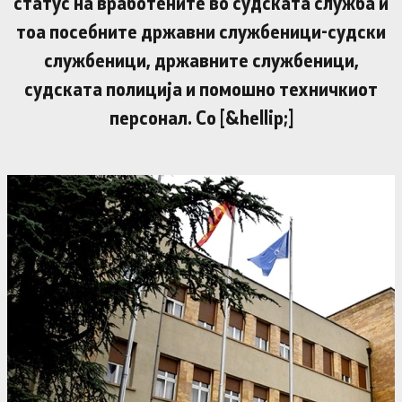
статус на вработените во судската служба и
тоа посебните државни службеници-судски
службеници, државните службеници,
судската полиција и помошно техничкиот
персонал. Со [&hellip;]