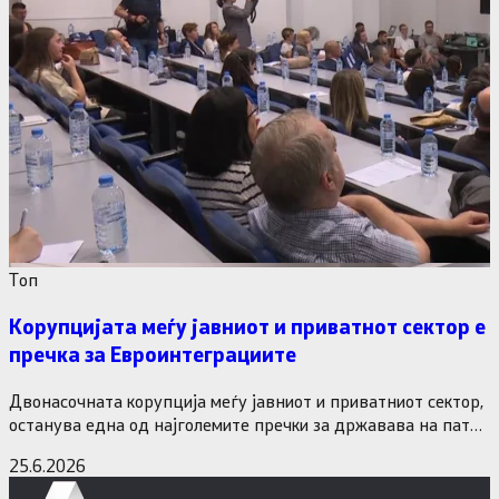
Tоп
Корупцијата меѓу јавниот и приватнот сектор е
пречка за Евроинтеграциите
Двонасочната корупција меѓу јавниот и приватниот сектор,
останува една од најголемите пречки за државава на патот
кон Европската…
25.6.2026