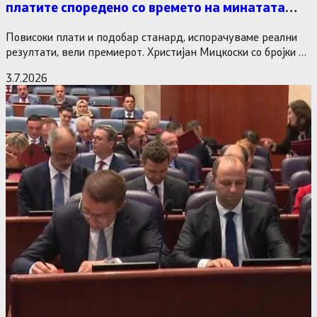
платите споредено со времето на минатата
власт
Повисоки плати и подобар станард, испорачуваме реални
резултати, вели премиерот. Христијан Мицкоски со бројки и
статистика одговори на…
3.7.2026