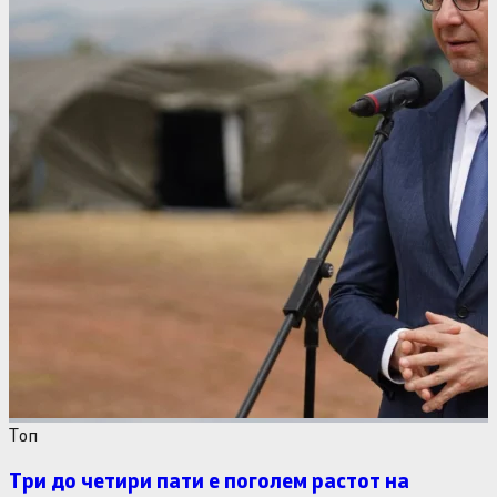
Tоп
Три до четири пати е поголем растот на