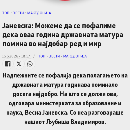
TОП
•
ВЕСТИ
•
МАКЕДОНИЈА
Јаневска: Можеме да се пофалиме
дека оваа година државната матура
помина во најдобар ред и мир
16.6.2026 • 18:57
/
TОП
•
ВЕСТИ
•
МАКЕДОНИЈА
Надлежните се пофалија дека полагањето на
државната матура годинава поминало
досега најдобро. На што се должи ова,
одговара министерката за образование и
наука, Весна Јаневска. Со неа разговараше
нашиот Љубиша Владимиров.