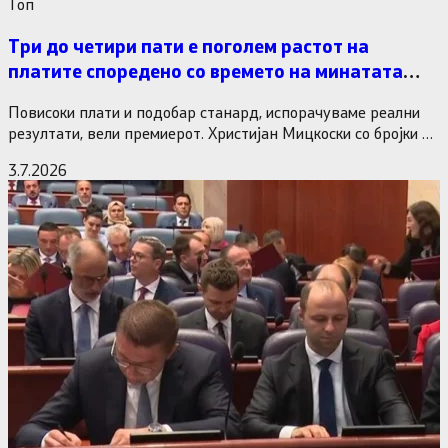
Tоп
Три до четири пати е поголем растот на
платите споредено со времето на минатата
власт
Повисоки плати и подобар станард, испорачуваме реални
резултати, вели премиерот. Христијан Мицкоски со бројки и
статистика одговори на…
3.7.2026