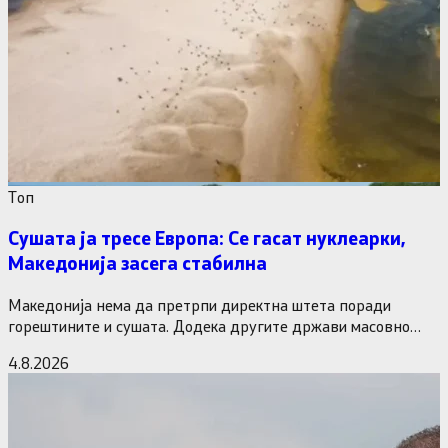
Tоп
Сушата ја тресе Европа: Се гасат нуклеарки,
Македонија засега стабилна
Македонија нема да претрпи директна штета поради
горештините и сушата. Додека другите држави масовно
исклучуваат нуклеарки и излегоа…
4.8.2026