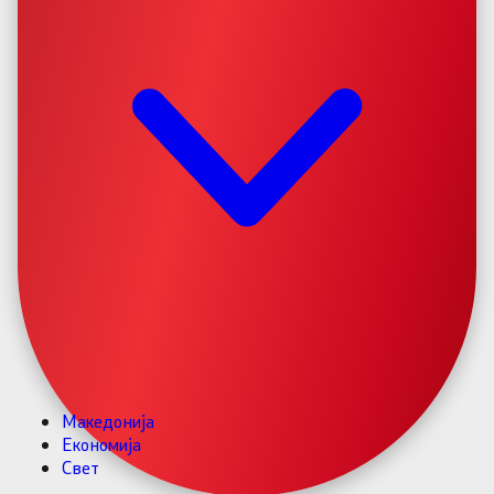
Македонија
Економија
Свет