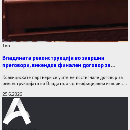
Tоп
Владината реконструкција во завршни
преговори, викендов финален договор за
министерските рокади
Коалициските партнери се уште не постигнале договор за
реконструкцијата во Владата, а од неофицијални извори се
дознава дека…
25.6.2026