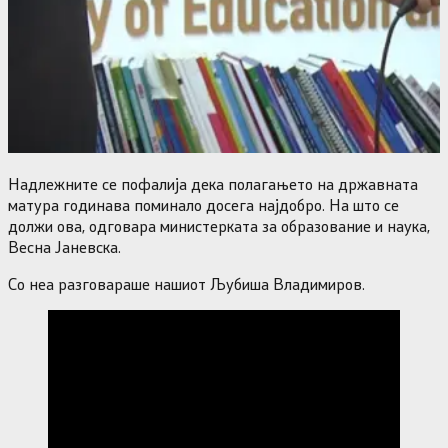
Надлежните се пофалија дека полагањето на државната
матура годинава поминало досега најдобро. На што се
должи ова, одговара министерката за образование и наука,
Весна Јаневска.
Со неа разговараше нашиот Љубиша Владимиров.