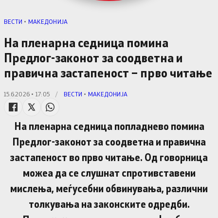
ВЕСТИ
•
МАКЕДОНИЈА
На пленарна седница помина
Предлог-законот за соодветна и
правична застапеност – прво читање
15.6.2026 • 17:05
/
ВЕСТИ
•
МАКЕДОНИЈА
На пленарна седница попладнево помина
Предлог-законот за соодветна и правична
застапеност во прво читање. Од говорница
можеа да се слушнат спротивставени
мислења, меѓусебни обвинувања, различни
толкувања на законските одредби.