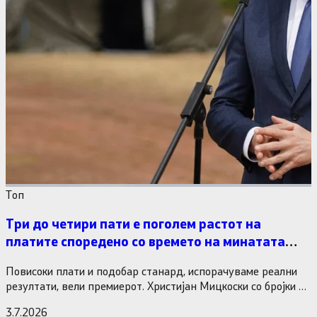
Tоп
Три до четири пати е поголем растот на
платите споредено со времето на минатата
власт
Повисоки плати и подобар станард, испорачуваме реални
резултати, вели премиерот. Христијан Мицкоски со бројки и
статистика одговори на…
3.7.2026