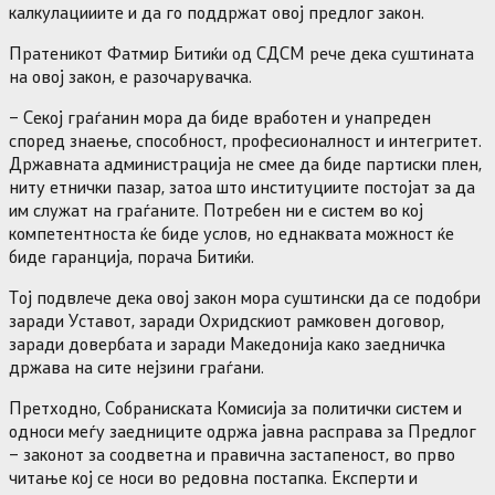
калкулацииите и да го поддржат овој предлог закон.
Пратеникот Фатмир Битиќи од СДСМ рече дека суштината
на овој закон, е разочарувачка.
– Секој граѓанин мора да биде вработен и унапреден
според знаење, способност, професионалност и интегритет.
Државната администрација не смее да биде партиски плен,
ниту етнички пазар, затоа што институциите постојат за да
им служат на граѓаните. Потребен ни е систем во кој
компетентноста ќе биде услов, но еднаквата можност ќе
биде гаранција, порача Битиќи.
Тој подвлече дека овој закон мора суштински да се подобри
заради Уставот, заради Охридскиот рамковен договор,
заради довербата и заради Македонија како заедничка
држава на сите нејзини граѓани.
Претходно, Собраниската Комисија за политички систем и
односи меѓу заедниците одржа јавна расправа за Предлог
– законот за соодветна и правична застапеност, во прво
читање кој се носи во редовна постапка. Експерти и