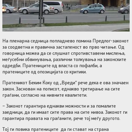
На пленарна седница попладнево помина Предлог-законот
за соодветна и правична застапеност во прво читање. Од
говорница можеа да се слушнат спротивставени мислења,
меѓусебни обвинувања, различни толкувања на законските
одредби. Пратениците од власта со пофалби, а
пратениците од опозицијата со критики.
Пратеникот Беким Ќоку од „Вреди“ рече дека е ова значаен
закон. Заснован на пописот, еднакво третирање на сите
граѓани, согласно на нивните квалитети.
– Законот гарантира еднакви можности и за помалите
заедници, да ги имаат сите права на сите нивоа. Законот ги
гарантира правата на граѓаните, рече тој меѓу другото.
Тој ги повика пратениците да ги стават на страна