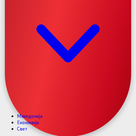
Македонија
Економија
Свет