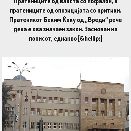
Пратениците од власта со пофалби, а
пратениците од опозицијата со критики.
Пратеникот Беким Ќоку од „Вреди“ рече
дека е ова значаен закон. Заснован на
пописот, еднакво [&hellip;]