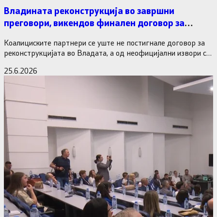
Владината реконструкција во завршни
преговори, викендов финален договор за
министерските рокади
Коалициските партнери се уште не постигнале договор за
реконструкцијата во Владата, а од неофицијални извори се
дознава дека…
25.6.2026