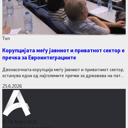
Tоп
Корупцијата меѓу јавниот и приватнот сектор е
пречка за Евроинтеграциите
Двонасочната корупција меѓу јавниот и приватниот сектор,
останува една од најголемите пречки за државава на патот
кон Европската…
25.6.2026
© ТВ Алфа 2026
Сите права се задржани.