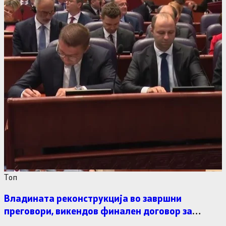
Tоп
Владината реконструкција во завршни
преговори, викендов финален договор за
министерските рокади