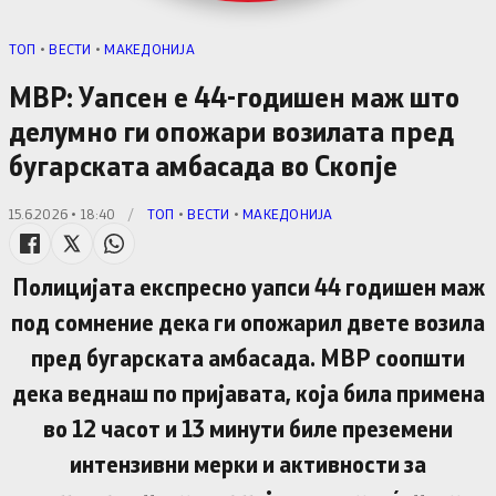
TОП
•
ВЕСТИ
•
МАКЕДОНИЈА
МВР: Уапсен е 44-годишен маж што
делумно ги опожари возилата пред
бугарската амбасада во Скопје
15.6.2026 • 18:40
/
TОП
•
ВЕСТИ
•
МАКЕДОНИЈА
Полицијата експресно уапси 44 годишен маж
под сомнение дека ги опожарил двете возила
пред бугарската амбасада. МВР соопшти
дека веднаш по пријавата, која била примена
во 12 часот и 13 минути биле преземени
интензивни мерки и активности за