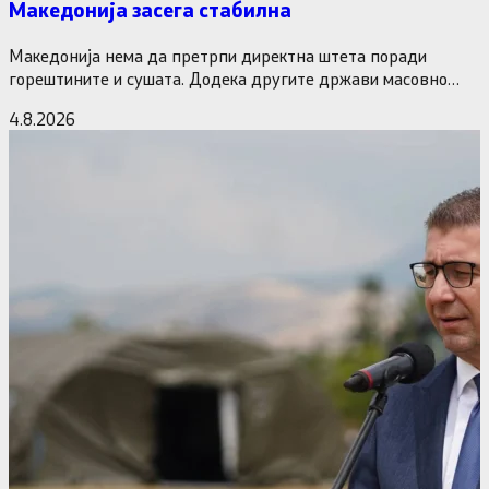
Македонија засега стабилна
Македонија нема да претрпи директна штета поради
горештините и сушата. Додека другите држави масовно
исклучуваат нуклеарки и излегоа…
4.8.2026