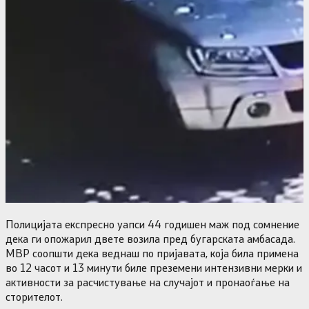
Полицијата експресно уапси 44 годишен маж под сомнение
дека ги опожарил двете возила пред бугарската амбасада.
МВР соопшти дека веднаш по пријавата, која била примена
во 12 часот и 13 минути биле преземени интензивни мерки и
активности за расчистување на случајот и пронаоѓање на
сторителот.