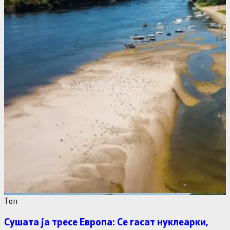
Tоп
Сушата ја тресе Европа: Се гасат нуклеарки,