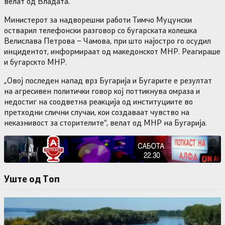
велат од Владата.
Министерот за надворешни работи Тимчо Муцунски
остварил телефонски разговор со бугарската колешка
Велислава Петрова – Чамова, при што најостро го осудил
инцидентот, информираат од македонскот МНР. Реагираше
и бугарскто МНР.
„Овој последен напад врз Бугарија и Бугарите е резултат
на агресивен политички говор кој поттикнува омраза и
недостиг на соодветна реакција од институциите во
претходни слични случаи, кои создаваат чувство на
неказнивост за сторителите“, велат од МНР на Бугарија.
Уште од Tоп