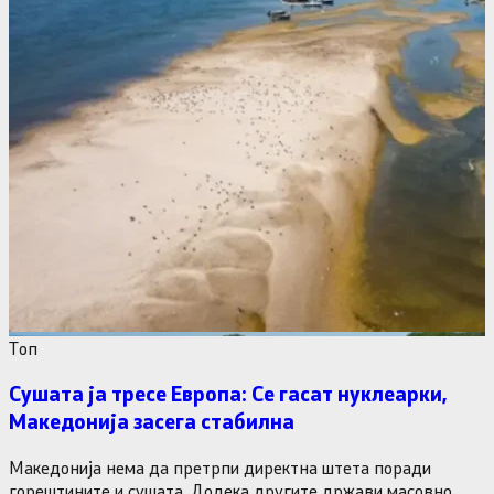
Tоп
Сушата ја тресе Европа: Се гасат нуклеарки,
Македонија засега стабилна
Македонија нема да претрпи директна штета поради
горештините и сушата. Додека другите држави масовно