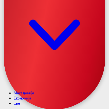
Македонија
Економија
Свет