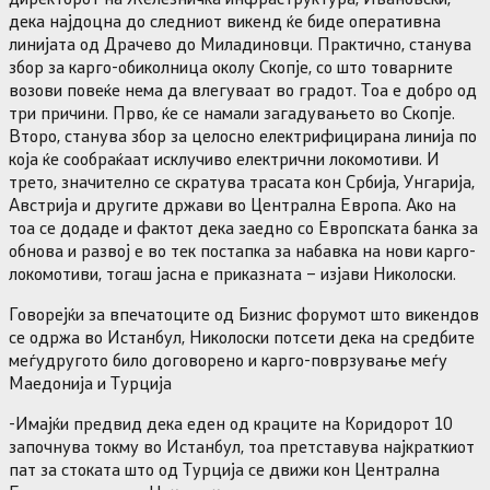
дека најдоцна до следниот викенд ќе биде оперативна
линијата од Драчево до Миладиновци. Практично, станува
збор за карго-обиколница околу Скопје, со што товарните
возови повеќе нема да влегуваат во градот. Тоа е добро од
три причини. Прво, ќе се намали загадувањето во Скопје.
Второ, станува збор за целосно електрифицирана линија по
која ќе сообраќаат исклучиво електрични локомотиви. И
трето, значително се скратува трасата кон Србија, Унгарија,
Австрија и другите држави во Централна Европа. Ако на
тоа се додаде и фактот дека заедно со Европската банка за
обнова и развој е во тек постапка за набавка на нови карго-
локомотиви, тогаш јасна е приказната – изјави Николоски.
Говорејќи за впечатоците од Бизнис форумот што викендов
се одржа во Истанбул, Николоски потсети дека на средбите
меѓудругото било договорено и карго-поврзување меѓу
Маедонија и Турција
-Имајќи предвид дека еден од краците на Коридорот 10
започнува токму во Истанбул, тоа претставува најкраткиот
пат за стоката што од Турција се движи кон Централна