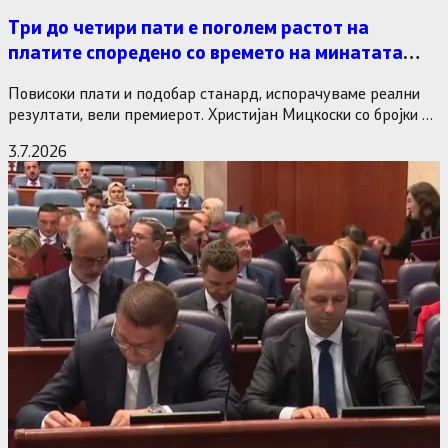
Три до четири пати е поголем растот на
платите споредено со времето на минатата
власт
Повисоки плати и подобар станард, испорачуваме реални
резултати, вели премиерот. Христијан Мицкоски со бројки и
статистика одговори на…
3.7.2026