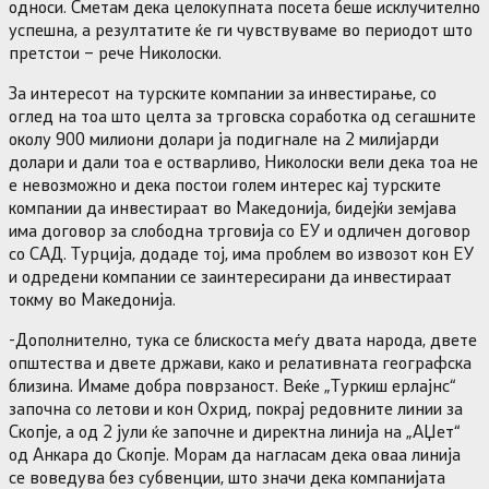
односи. Сметам дека целокупната посета беше исклучително
успешна, а резултатите ќе ги чувствуваме во периодот што
претстои – рече Николоски.
За интересот на турските компании за инвестирање, со
оглед на тоа што целта за трговска соработка од сегашните
околу 900 милиони долари ја подигнале на 2 милијарди
долари и дали тоа е остварливо, Николоски вели дека тоа не
е невозможно и дека постои голем интерес кај турските
компании да инвестираат во Македонија, бидејќи земјава
има договор за слободна трговија со ЕУ и одличен договор
со САД. Турција, додаде тој, има проблем во извозот кон ЕУ
и одредени компании се заинтересирани да инвестираат
токму во Македонија.
-Дополнително, тука се блискоста меѓу двата народа, двете
општества и двете држави, како и релативната географска
близина. Имаме добра поврзаност. Веќе „Туркиш ерлајнс“
започна со летови и кон Охрид, покрај редовните линии за
Скопје, а од 2 јули ќе започне и директна линија на „АЏет“
од Анкара до Скопје. Морам да нагласам дека оваа линија
се воведува без субвенции, што значи дека компанијата