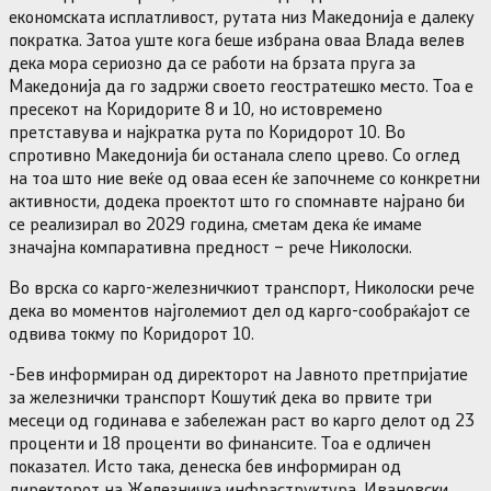
економската исплатливост, рутата низ Македонија е далеку
пократка. Затоа уште кога беше избрана оваа Влада велев
дека мора сериозно да се работи на брзата пруга за
Македонија да го задржи своето геостратешко место. Тоа е
пресекот на Коридорите 8 и 10, но истовремено
претставува и најкратка рута по Коридорот 10. Во
спротивно Македонија би останала слепо црево. Со оглед
на тоа што ние веќе од оваа есен ќе започнеме со конкретни
активности, додека проектот што го спомнавте најрано би
се реализирал во 2029 година, сметам дека ќе имаме
значајна компаративна предност – рече Николоски.
Во врска со карго-железничкиот транспорт, Николоски рече
дека во моментов најголемиот дел од карго-сообраќајот се
одвива токму по Коридорот 10.
-Бев информиран од директорот на Јавното претпријатие
за железнички транспорт Кошутиќ дека во првите три
месеци од годинава е забележан раст во карго делот од 23
проценти и 18 проценти во финансите. Тоа е одличен
показател. Исто така, денеска бев информиран од
директорот на Железничка инфраструктура, Ивановски,