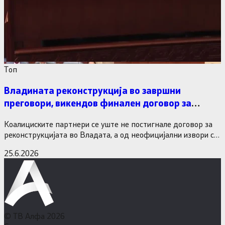
Tоп
Владината реконструкција во завршни
преговори, викендов финален договор за
министерските рокади
Коалициските партнери се уште не постигнале договор за
реконструкцијата во Владата, а од неофицијални извори се
дознава дека…
25.6.2026
© ТВ Алфа 2026