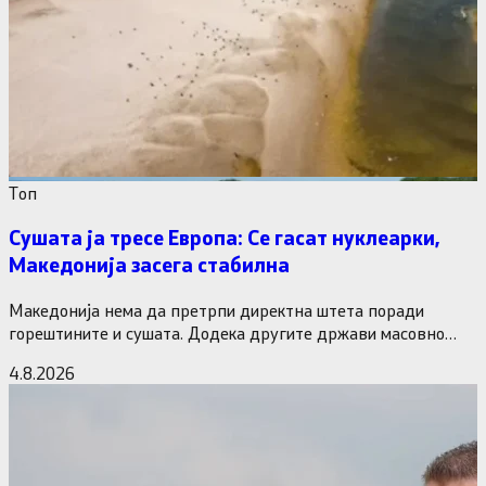
Tоп
Сушата ја тресе Европа: Се гасат нуклеарки,
Македонија засега стабилна
Македонија нема да претрпи директна штета поради
горештините и сушата. Додека другите држави масовно
исклучуваат нуклеарки и излегоа…
4.8.2026