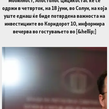
мобилност, Апостолос Цицикостас ќе се
одржи в четврток, на 18 јуни, во Солун, на која
уште еднаш ќе биде потврдена важноста на
инвестициите во Коридорот 10, информира
вечерва во гостувањето во [&hellip;]