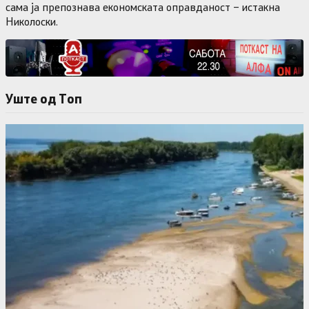
сама ја препознава економската оправданост – истакна
Николоски.
Уште од Tоп