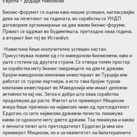
Европа – додаде Николоски.
Бизнис-форумот го оцени како мошне успешен, нагласувајќи
дека на почетокот на годината, во соработка со УНДП
договориле организирање на два вакви бизнис-форуми.
Првиот се одржал во Будимпешта, претходно оваа година,
а вториот бил тој во Истанбул.
-Навистина беше исклучително успешен настан.
Присуствуваа повеќе од сто македонски бизнисмени, како и
уште стотина од другата страна. Се отвора голем простор
за соработка меѓу бизнис-заедниците на двете држави.
Бројни македонски компании инвестираат во Турција или
работат со турски партнери, а исто така бројни турски
компании инвестираат во Македонија или имаат деловни
активности кај нас. Затоа е добро што оваа соработка
продолжува да расте. Фактот што премиерот Мицкоски
вчера беше пречекан на највисоко ниво од претседателот
Ердоган, со сите највисоки државни почести, покажува
какви се односите меѓу двете држави. Тоа покажува и каква
е личната почит што претседателот Ердоган ја има кон
премиерот Мицкоски, но и за квалитетот на билатералните