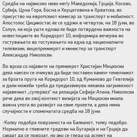
Средба на највисоко ниво меѓу Македонија, Грција, Косово,
Србија, Црна Гора, Босна и Херцеговина и Хрватска, во
присуство на европскиот комесар за транспорт и мобилност,
Апостолос Цицикостас ќе се одржи в четврток, на 18 јуни, во
Солун, на која уште еднаш ќе биде потврдена важноста на
инвестициите во Коридорот 10, информира вечерва во
гостувањето во гостувањето на една од националните
телевизии, вицепремиерот и министер за транспорт
Александар Николоски.
Во врска со најавите на премиерот Христијан Мицкоски
дека наесен се очекува да биде поставен камен-темелникот
за брзата пруга на Коридорот 10, од Куманово до Гевгелија
и дали можеби треба да предизвикува некаква загриженост
најавениот „супервоз“ на релација Софија-Атина, Николоски
рече дека во овој контекст визијата на Мицкоски имала
важна улога во развојот на овие проекти, а дека нема
случајности е споменатата средба на 18 јуни.
-Колку подобра поврзаноста на Балканот, толку подобро.
Нормално е главните градови на Бугарија и на Грција да
сакаат да се поврзат, но ако се гледа од аспект на