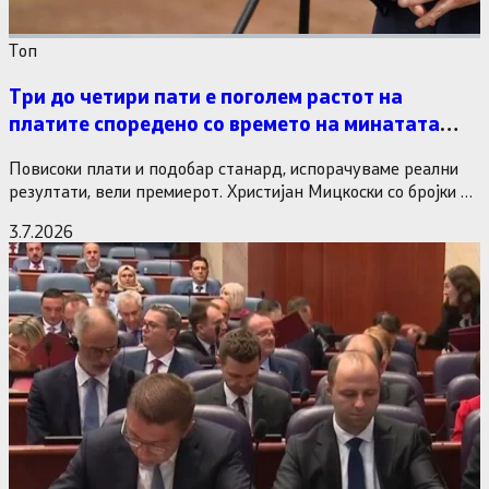
Tоп
Три до четири пати е поголем растот на
платите споредено со времето на минатата
власт
Повисоки плати и подобар станард, испорачуваме реални
резултати, вели премиерот. Христијан Мицкоски со бројки и
статистика одговори на…
3.7.2026