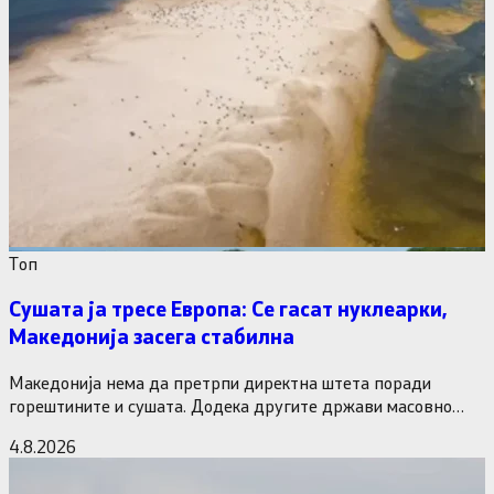
Tоп
Сушата ја тресе Европа: Се гасат нуклеарки,
Македонија засега стабилна
Македонија нема да претрпи директна штета поради
горештините и сушата. Додека другите држави масовно
исклучуваат нуклеарки и излегоа…
4.8.2026