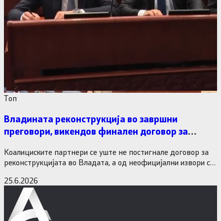
Tоп
Владината реконструкција во завршни
преговори, викендов финален договор за
министерските рокади
Коалициските партнери се уште не постигнале договор за
реконструкцијата во Владата, а од неофицијални извори се
дознава дека…
25.6.2026