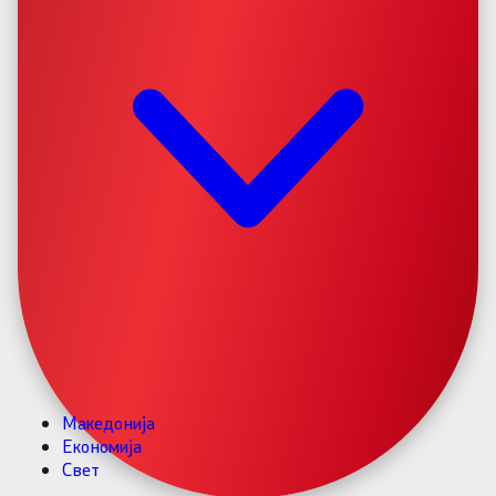
Македонија
Економија
Свет