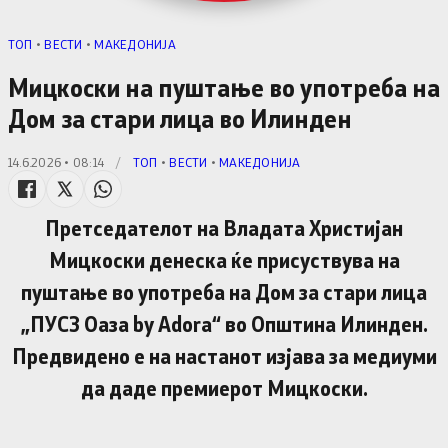
TОП
•
ВЕСТИ
•
МАКЕДОНИЈА
Мицкоски на пуштање во употреба на
Дом за стари лица во Илинден
14.6.2026 • 08:14
/
TОП
•
ВЕСТИ
•
МАКЕДОНИЈА
Претседателот на Владата Христијан
Мицкоски денеска ќе присуствува на
пуштање во употреба на Дом за стари лица
„ПУСЗ Оаза by Adora“ во Општина Илинден.
Предвидено е на настанот изјава за медиуми
да даде премиерот Мицкоски.