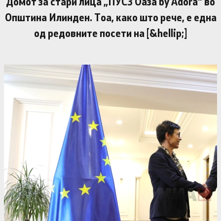
Домот за стари лица „ПУСЗ Оаза by Adora“ во
Општина Илинден. Тоа, како што рече, е една
од редовните посети на [&hellip;]