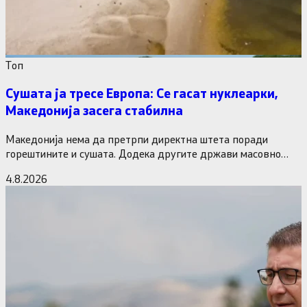
Tоп
Сушата ја тресе Европа: Се гасат нуклеарки,
Македонија засега стабилна
Македонија нема да претрпи директна штета поради
горештините и сушата. Додека другите држави масовно
исклучуваат нуклеарки и излегоа…
4.8.2026