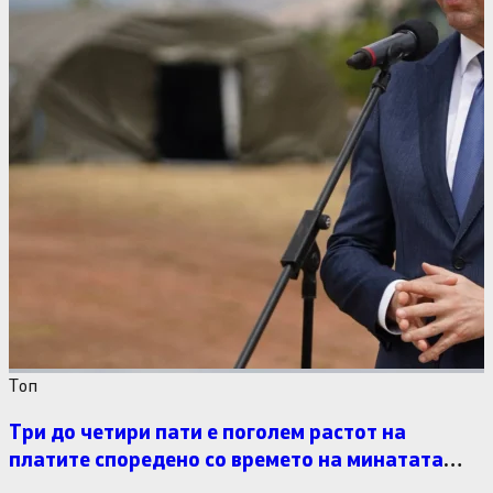
Tоп
Три до четири пати е поголем растот на
платите споредено со времето на минатата
власт