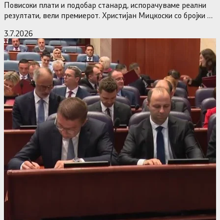
Повисоки плати и подобар станард, испорачуваме реални
резултати, вели премиерот. Христијан Мицкоски со бројки и
статистика одговори на…
3.7.2026