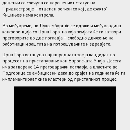
децении се соочува со нерешениот статус на
Приднестровје – отцепен регион со кој „де факто“
Кишињев нема контрола.
Во меѓувреме, во Луксембург ќе се одржи и меѓувладина
конференција со Црна Гора, на која земјата ќе ги затвори
преговорите во две поглавја – слободно движење на
работници и заштита на потрошувачите и здравјето.
Црна Гора останува најнапредната земја кандидат во
процесот на пристапување кон Европската Унија. Досега
има затворено 14 преговарачки поглавја, а властите во
Подгорица се амбициозни дека до крајот на годината ќе ги
имплементираат сите кластери од пристапниот процес.