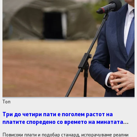
Tоп
Три до четири пати е поголем растот на
платите споредено со времето на минатата
власт
Повисоки плати и подобар станард, испорачуваме реални