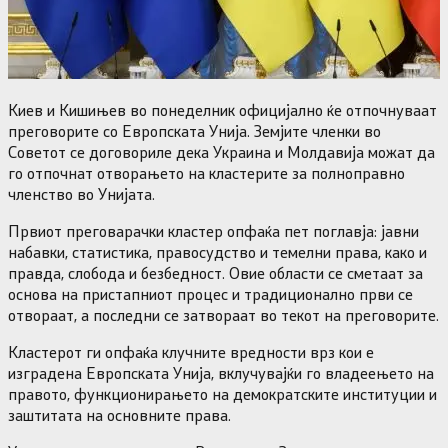
Киев и Кишињев во понеделник официјално ќе отпочнуваат
преговорите со Европската Унија. Земјите членки во
Советот се договориле дека Украина и Молдавија можат да
го отпочнат отворањето на кластерите за полноправно
членство во Унијата.
Првиот преговарачки кластер опфаќа пет поглавја: јавни
набавки, статистика, правосудство и темелни права, како и
правда, слобода и безбедност. Овие области се сметаат за
основа на пристапниот процес и традиционално први се
отвораат, а последни се затвораат во текот на преговорите.
Кластерот ги опфаќа клучните вредности врз кои е
изградена Европската Унија, вклучувајќи го владеењето на
правото, функционирањето на демократските институции и
заштитата на основните права.