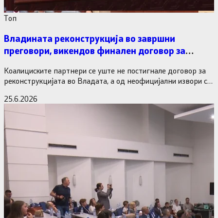
Tоп
Владината реконструкција во завршни
преговори, викендов финален договор за
министерските рокади
Коалициските партнери се уште не постигнале договор за
реконструкцијата во Владата, а од неофицијални извори се
дознава дека…
25.6.2026