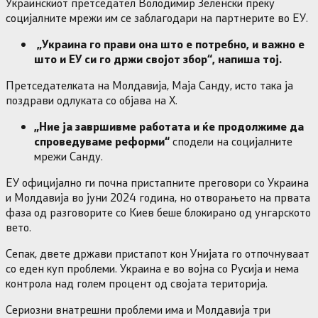
Украинскиот претседател Володимир Зеленски преку
социјалните мрежи им се заблагодари на партнерите во ЕУ.
„Украина го прави она што е потребно, и важно е
што и ЕУ си го држи својот збор“, напиша тој.
Претседателката на Молдавија, Маја Санду, исто така ја
поздрави одлуката со објава на Х.
„Ние ја завршивме работата и ќе продолжиме да
спроведуваме реформи“
сподели на социјалните
мрежи Санду.
ЕУ официјално ги почна пристапните преговори со Украина
и Молдавија во јуни 2024 година, но отворањето на првата
фаза од разговорите со Киев беше блокирано од унгарското
вето.
Сепак, двете држави пристапот кон Унијата го отпочнуваат
со еден куп проблеми. Украина е во војна со Русија и нема
контрола над голем процент од својата територија.
Сериозни внатрешни проблеми има и Молдавија три