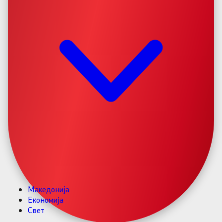
Македонија
Економија
Свет