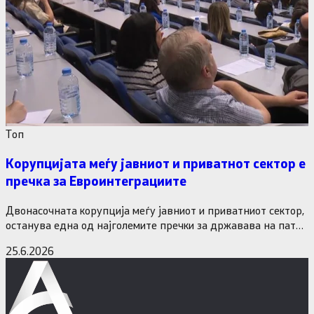
Tоп
Корупцијата меѓу јавниот и приватнот сектор е
пречка за Евроинтеграциите
Двонасочната корупција меѓу јавниот и приватниот сектор,
останува една од најголемите пречки за државава на патот
кон Европската…
25.6.2026