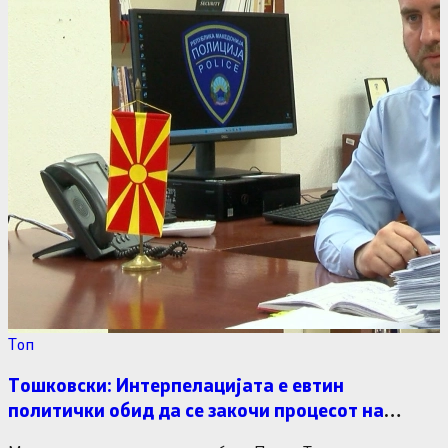
Tоп
Тошковски: Интерпелацијата е евтин
политички обид да се закочи процесот на
расчистување со криминалот и корупцијата