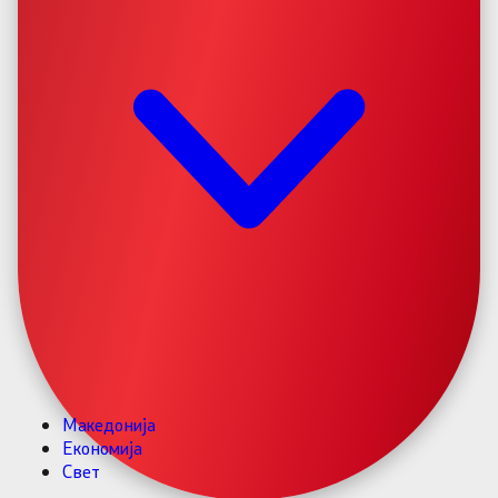
Македонија
Економија
Свет