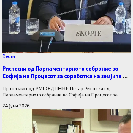
Вести
Ристески од Парламентарното собрание во
Софија на Процесот за соработка на земјите од
Југоисточна Европа: Неопходно е трајно
Пратеникот од ВМРО-ДПМНЕ Петар Ристески од
решавање на прашањето за статусот на
Парламентарното собрание во Софија на Процесот за
професионалните возачи и превозници во
соработка на земјите од Југоисточна…
Шенген зоната
24 јуни 2026