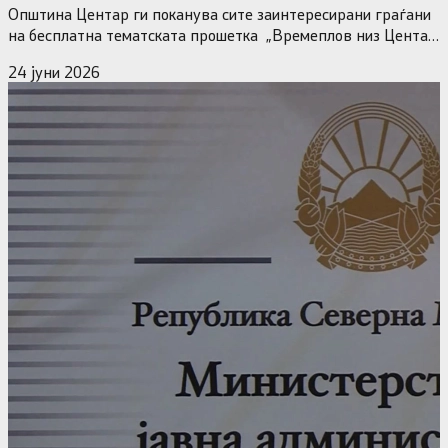
Општина Центар ги поканува сите заинтересирани граѓани
на бесплатна тематската прошетка „Времеплов низ Центар,
историја, култура и архитектура“,…
24 јуни 2026