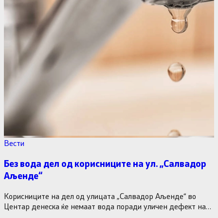
Вести
Без вода дел од корисниците на ул. „Салвадор
Аљенде“
Корисниците на дел од улицата „Салвадор Аљенде“ во
Центар денеска ќе немаат вода поради уличен дефект на
таа…