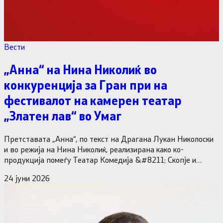
Вести
„Анна“ на Нина Николиќ во
конкуренција за Гран при на
фестивалот на камерен театар
„Златен лав“ во Умаг
Претставата „Анна“, по текст на Драгана Лукан Николоски
и во режија на Нина Николиќ, реализирана како ко-
продукција помеѓу Театар Комедија &#8211; Скопје и
„Перипетија продукција“, ќе биде изведена на 26 јуни
24 јуни 2026
во&hellip;