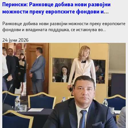
Перински: Ранковце добива нови развојни
можности преку европските фондови и
владината поддршка
Ранковце добива нови развојни можности преку европските
фондови и владината поддршка, се истакнува во
денешното соопштение на Министерството…
24 јуни 2026