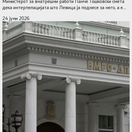
Министерот за внатрешни работи Панче Тошковски смета
дека интерпелацијата што Левица ја поднесе за него, а е
на…
24 јуни 2026