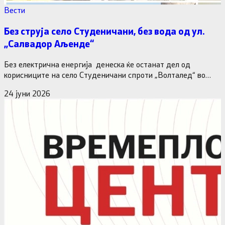
Вести
Без струја село Студеничани, без вода од ул.
„Салвадор Аљенде“
Без електрична енергија денеска ќе останат дел од
корисниците на село Студеничани спроти „Волталед“ во
општина Студеничани, информира…
24 јуни 2026