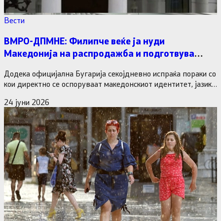
Вести
ВМРО-ДПМНЕ: Филипче веќе ја нуди
Македонија на распродажба и подготвува
нови национални отстапки само за да дојде до
Додека официјална Бугарија секојдневно испраќа пораки со
власт
кои директно се оспоруваат македонскиот идентитет, јазик
и историска посебност, Венко…
24 јуни 2026