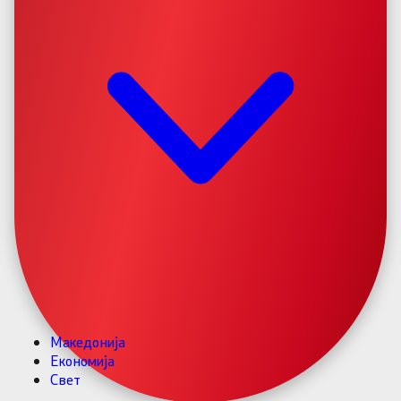
Македонија
Економија
Свет