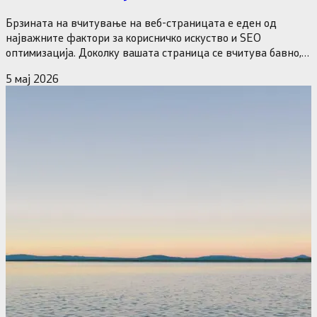
Брзината на вчитување на веб-страницата е еден од
најважните фактори за корисничко искуство и SEO
оптимизација. Доколку вашата страница се вчитува бавно,
посетителите многу брзо ќе ја напуштат, што директно
5 мај 2026
влијае на&hellip;