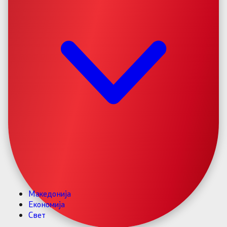
Македонија
Економија
Свет