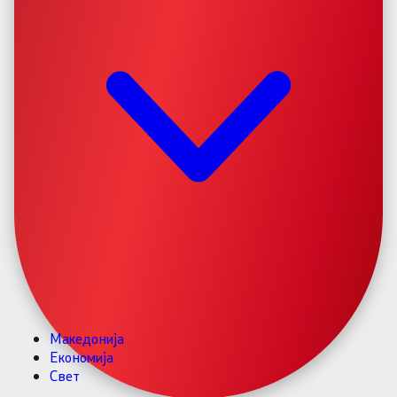
Македонија
Економија
Свет