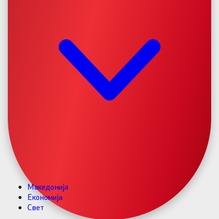
Македонија
Економија
Свет