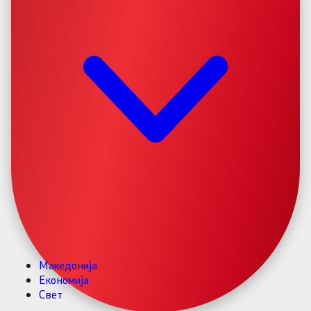
Македонија
Економија
Свет