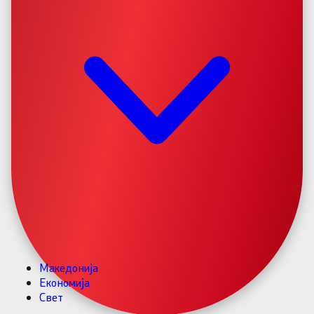
Македонија
Економија
Свет