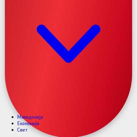
Македонија
Економија
Свет