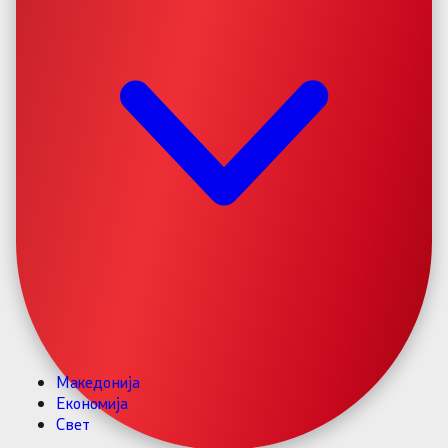
Македонија
Економија
Свет