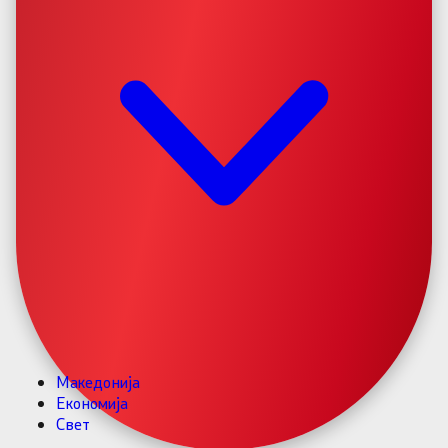
Македонија
Економија
Свет