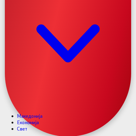
Македонија
Економија
Свет