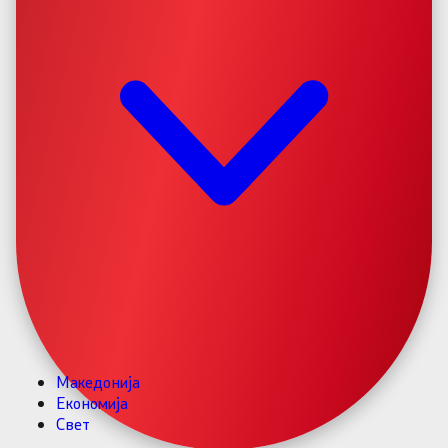
Македонија
Економија
Свет