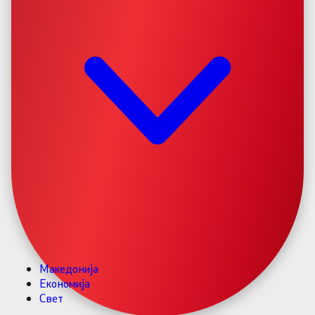
Македонија
Економија
Свет