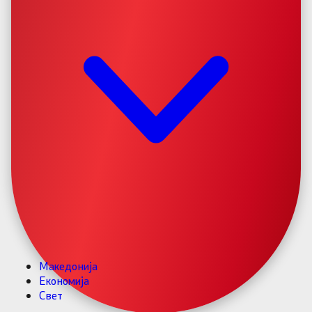
Македонија
Економија
Свет