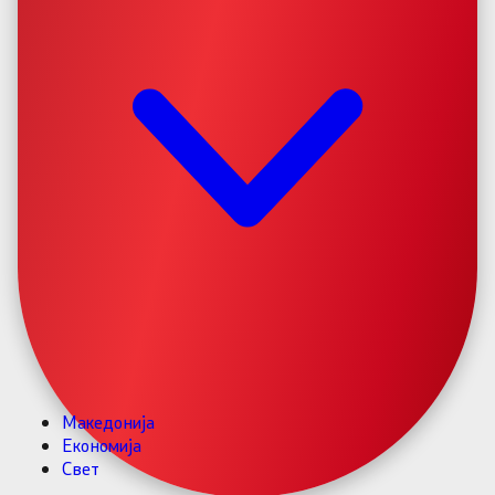
Македонија
Економија
Свет