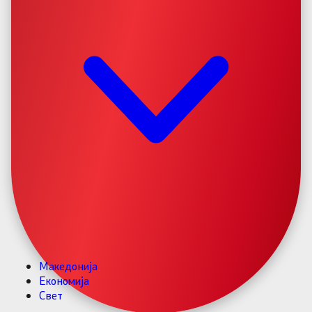
Македонија
Економија
Свет