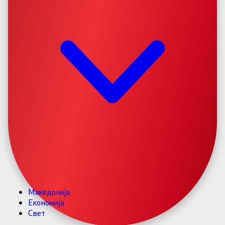
Македонија
Економија
Свет