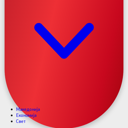
Македонија
Економија
Свет