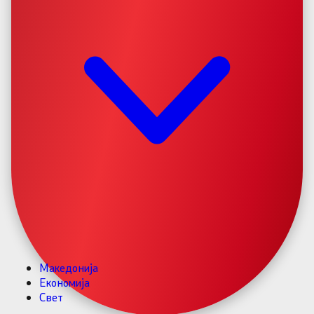
Македонија
Економија
Свет