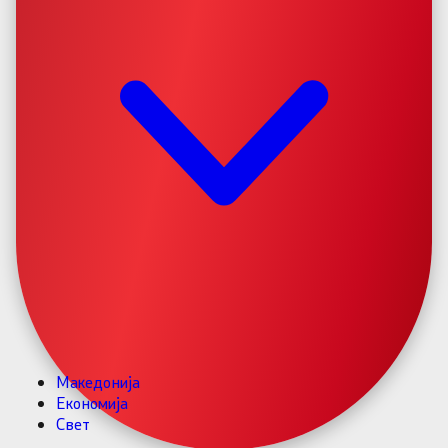
Македонија
Економија
Свет