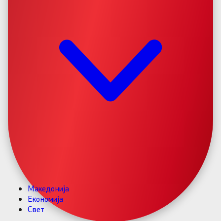
Македонија
Економија
Свет