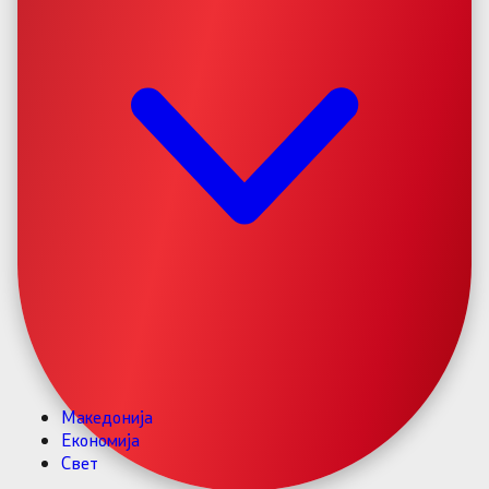
Македонија
Економија
Свет