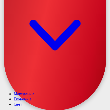
Македонија
Економија
Свет