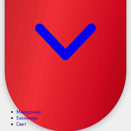
Македонија
Економија
Свет