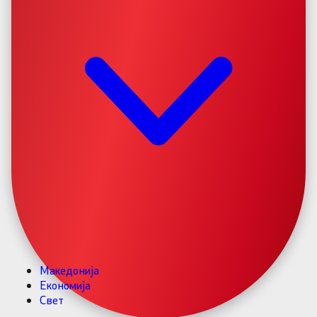
Македонија
Економија
Свет