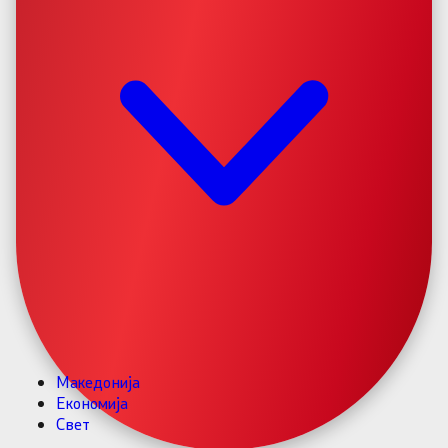
Македонија
Економија
Свет