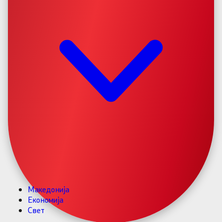
Македонија
Економија
Свет