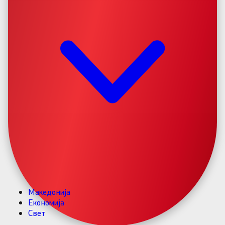
Македонија
Економија
Свет