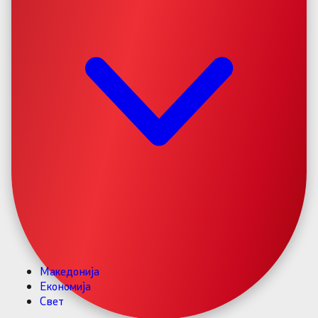
Македонија
Економија
Свет