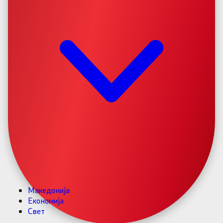
Македонија
Економија
Свет