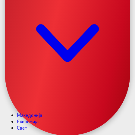
Македонија
Економија
Свет