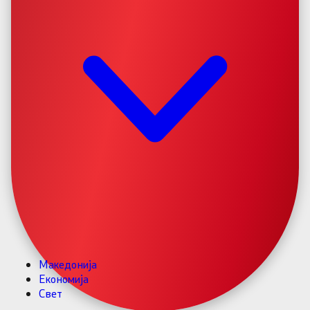
Македонија
Економија
Свет