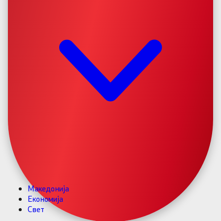
Македонија
Економија
Свет