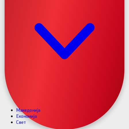
Македонија
Економија
Свет