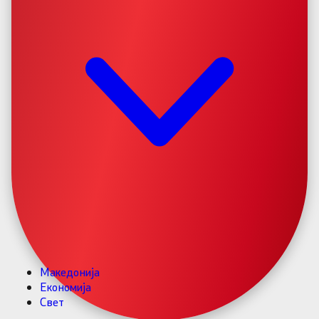
Македонија
Економија
Свет