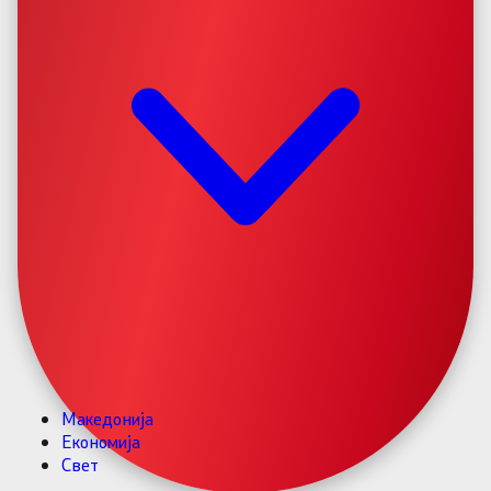
Македонија
Економија
Свет