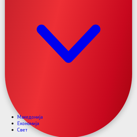
Македонија
Економија
Свет