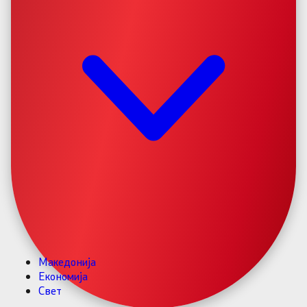
Македонија
Економија
Свет